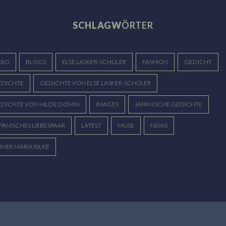
Ließe ich mich endlich gehen würd‘ ich
verstummte und das ...
vielleicht laufen. Könnt ich bis zum
SCHLAGW
ÖRTER
Himmel ...
TAG
BLOGS
ELSE LASKER-SCHÜLER
FASHION
GEDICHT
DICHTE
GEDICHTE VON ELSE LASKER-SCHÜLER
DICHTE VON HILDE DOMIN
IMAGES
JAPANISCHE GEDICHTE
PANISCHES LIEBESPAAR
LATEST
MUSE
NEWS
INER MARIA RILKE