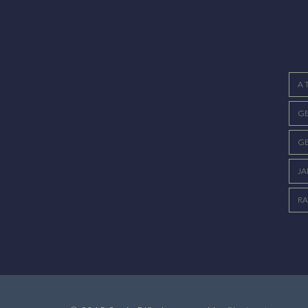
Foto Sehnsucht nach zwei Augen Diese
Mond fiel darauf ein. ...
Augen haben um mich geweint. Denk ich
daran, wird ...
A 
GE
GE
JA
RA