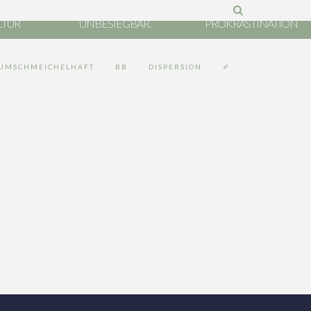
ND
VERLETZLICH, ABER
LTUR
UNBESIEGBAR.
PROKRASTINATION
UMSCHMEICHELHAFT
BB
DISPERSION
✐
MÄNNER
Bilden Sie mal ein Gedicht mit: Gähnen –
Pseudonym – Brillenrand – ...