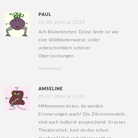
PAUL
15. 08. 2016 at 22:54
Ach Blümelinchen. Deine Seele ist wie
eine Wildblumenwiese: voller
unbeschreiblich schöner
Überraschungen.
Antworten
AMSELINE
29. 07. 2016 at 13:29
MMmmmmm lecker, da werden
Erinnerungen wach! Die Zitronennudeln
sind auch äußerst ansprechend. Krasses
Theaterstück, hast du das schon
gesehen? Hört sich interessant an.