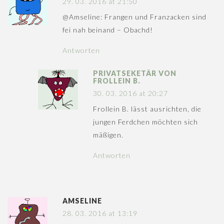
29. 03. 2016 at 21:50
@Amseline: Frangen und Franzacken sind
fei nah beinand – Obachd!
Antworten
PRIVATSEKETÄR VON
FROLLEIN B.
30. 03. 2016 at 20:27
Frollein B. lässt ausrichten, die
jungen Ferdchen möchten sich
mäßigen.
Antworten
AMSELINE
28. 03. 2016 at 13:19