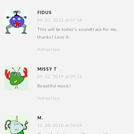
FIDUS
04. 03. 2021 at 07:58
This will be today’s soundtrack for me,
thanks! Love it.
Antworten
MISSY T
09. 02. 2019 at 09:31
Beautiful music!
Antworten
M.
12. 08. 2018 at 04:04