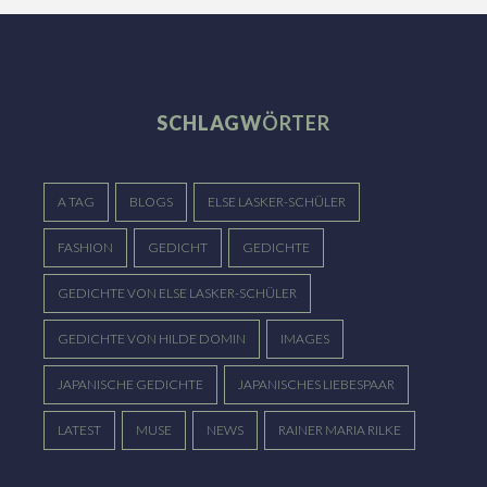
SCHLAGW
ÖRTER
A TAG
BLOGS
ELSE LASKER-SCHÜLER
FASHION
GEDICHT
GEDICHTE
GEDICHTE VON ELSE LASKER-SCHÜLER
GEDICHTE VON HILDE DOMIN
IMAGES
JAPANISCHE GEDICHTE
JAPANISCHES LIEBESPAAR
LATEST
MUSE
NEWS
RAINER MARIA RILKE