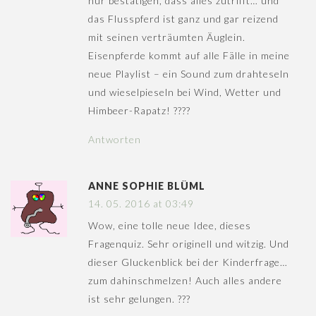
nur bestätigen, dass alles zutrifft… und
das Flusspferd ist ganz und gar reizend
mit seinen verträumten Äuglein.
Eisenpferde kommt auf alle Fälle in meine
neue Playlist – ein Sound zum drahteseln
und wieselpieseln bei Wind, Wetter und
Himbeer-Rapatz! ????
Antworten
ANNE SOPHIE BLÜML
14. 05. 2016 at 03:49
Wow, eine tolle neue Idee, dieses
Fragenquiz. Sehr originell und witzig. Und
dieser Gluckenblick bei der Kinderfrage…
zum dahinschmelzen! Auch alles andere
ist sehr gelungen. ???