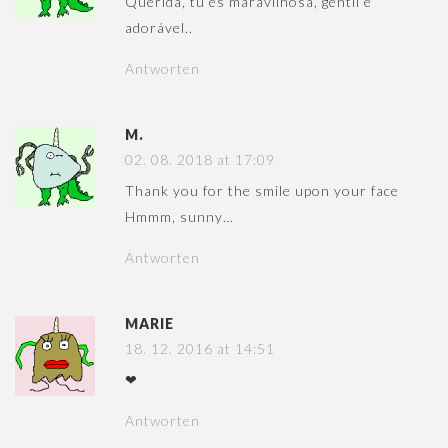
Querida, tu és maravilhosa, gentil e
adorável..
Antworten
M.
02. 08. 2018 at 17:09
Thank you for the smile upon your face
Hmmm, sunny…
Antworten
MARIE
18. 12. 2016 at 14:51
❤
Antworten