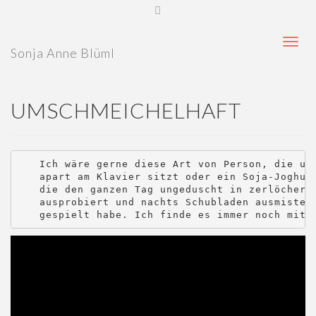
T
Sonja Anne Blüml
o
g
g
UMSCHMEICHELHAFT
l
e
n
Ich wäre gerne diese Art von Person, die um 
a
apart am Klavier sitzt oder ein Soja-Joghurt
die den ganzen Tag ungeduscht in zerlöcherte
v
ausprobiert und nachts Schubladen ausmistet.
i
gespielt habe. Ich finde es immer noch mit 
g
a
t
i
o