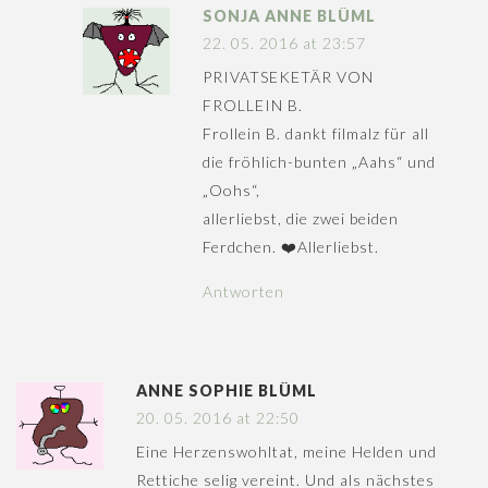
SONJA ANNE BLÜML
22. 05. 2016 at 23:57
PRIVATSEKETÄR VON
FROLLEIN B.
Frollein B. dankt filmalz für all
die fröhlich-bunten „Aahs“ und
„Oohs“,
allerliebst, die zwei beiden
Ferdchen. ❤️Allerliebst.
Antworten
ANNE SOPHIE BLÜML
20. 05. 2016 at 22:50
Eine Herzenswohltat, meine Helden und
Rettiche selig vereint. Und als nächstes