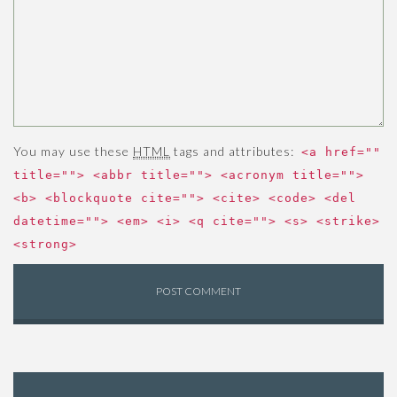
You may use these
HTML
tags and attributes:
<a href=""
title=""> <abbr title=""> <acronym title="">
<b> <blockquote cite=""> <cite> <code> <del
datetime=""> <em> <i> <q cite=""> <s> <strike>
<strong>