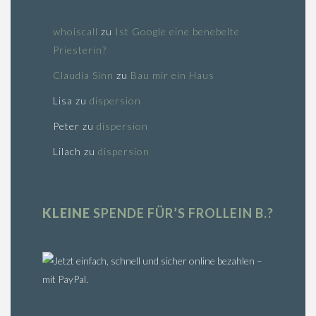
whoiscall
zu
Ist Google eine benebelte
Priesterin?
Claudia Sinn
zu
Bau mir ein Haus
Lisa
zu
dispersion
Peter
zu
dispersion
Lilach
zu
dispersion
KLEINE
SPENDE FÜR’S FROLLEIN B.?