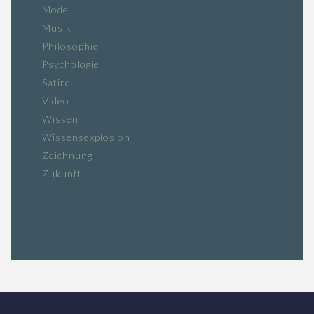
Mode
Musik
Philosophie
Psychologie
Satire
Video
Wissen
Wissensexplosion
Zeichnung
Zukunft