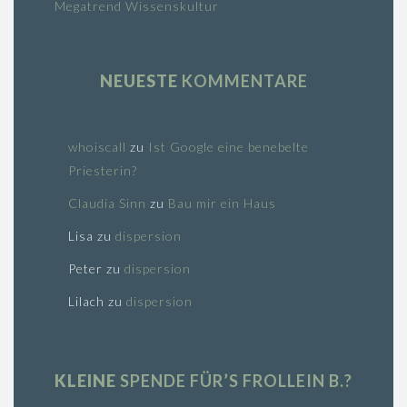
Megatrend Wissenskultur
NEUESTE
KOMMENTARE
whoiscall
zu
Ist Google eine benebelte
Priesterin?
Claudia Sinn
zu
Bau mir ein Haus
Lisa
zu
dispersion
Peter
zu
dispersion
Lilach
zu
dispersion
KLEINE
SPENDE FÜR’S FROLLEIN B.?