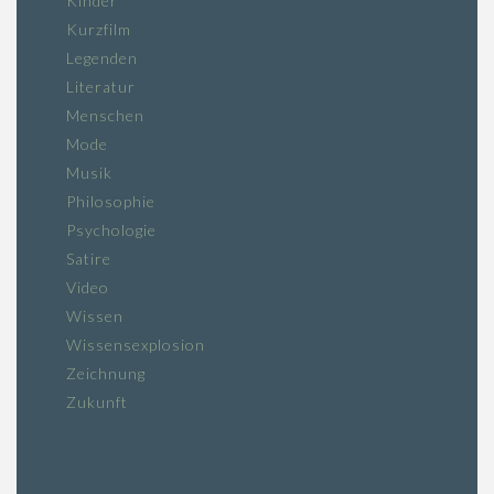
Kinder
Kurzfilm
Legenden
Literatur
Menschen
Mode
Musik
Philosophie
Psychologie
Satire
Video
Wissen
Wissensexplosion
Zeichnung
Zukunft