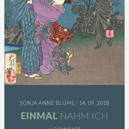
n
SONJA ANNE BLÜML
/
14. 09. 2018
EINMAL
NAHM ICH
1.
COMMENTS