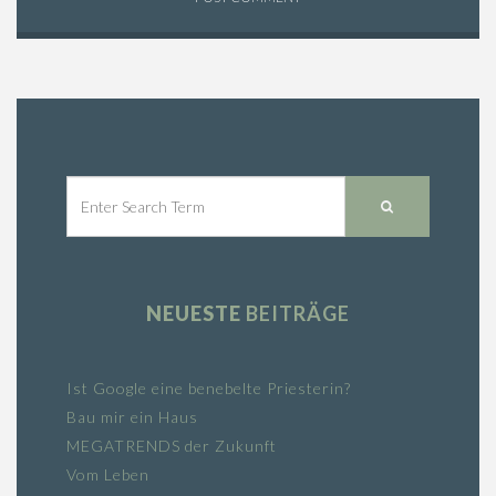
NEUESTE
BEITRÄGE
Ist Google eine benebelte Priesterin?
Bau mir ein Haus
MEGATRENDS der Zukunft
Vom Leben