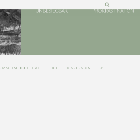
VERLETZLICH, ABER
UNBESIEGBAR.
PROKRASTINATION
UMSCHMEICHELHAFT
BB
DISPERSION
✐
ND
LTUR