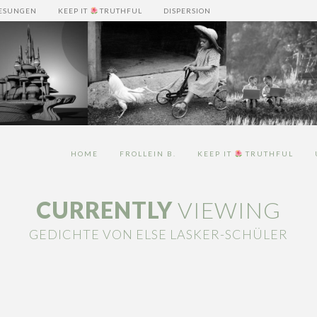
LESUNGEN
KEEP IT
TRUTHFUL
DISPERSION
HOME
FROLLEIN B.
KEEP IT
TRUTHFUL
TRENDS DER
MEGATRE
ZUKUNFT
VOM LEBEN
WISSENSKU
CURRENTLY
VIEWING
GEDICHTE VON ELSE LASKER-SCHÜLER