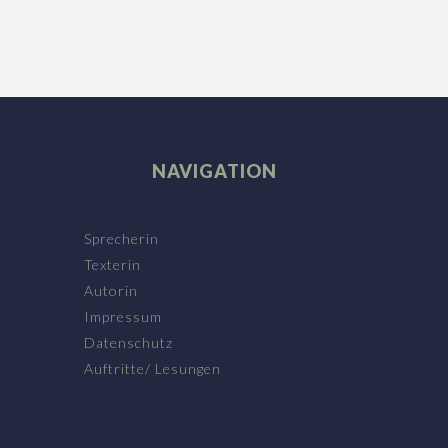
GEBET
Ich suche allerlanden eine Stadt, Die
einen Engel vor der Pforte hat. Ich trage
seinen großen ...
NAVIGATION
Sprecherin
Texterin
Autorin
Impressum
Datenschutz
Auftritte/ Lesungen