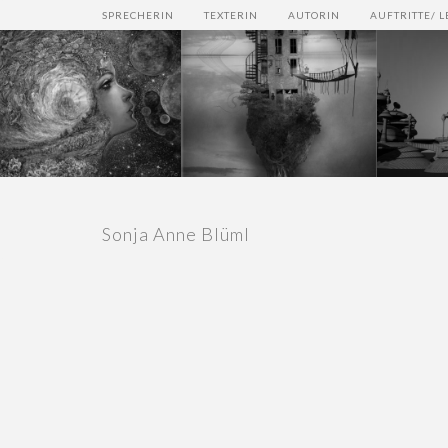
SPRECHERIN
TEXTERIN
AUTORIN
AUFTRITTE/ 
Sonja Anne Blüml
IST GOOGLE EINE
MEGA
BENEBELTE PRIESTERIN?
BAU MIR EIN HAUS