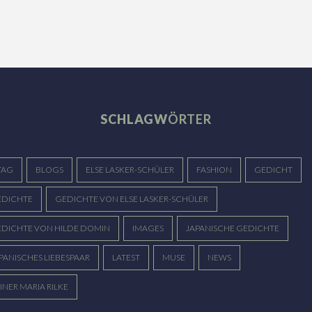
EIN SYRINXLIEDCHEN
OUVERTÜRE
Die Palmenblätter schnellen wie
Viperzungen In die Kelche der roten
Wir trennten uns im Vorspiel der Liebe,
Gladiolen Und die ...
An meinem Herzen glitzerte noch hell
SCHLAGW
ÖRTER
dein Wort – ...
TAG
BLOGS
ELSE LASKER-SCHÜLER
FASHION
GEDICHT
DICHTE
GEDICHTE VON ELSE LASKER-SCHÜLER
DICHTE VON HILDE DOMIN
IMAGES
JAPANISCHE GEDICHTE
PANISCHES LIEBESPAAR
LATEST
MUSE
NEWS
INER MARIA RILKE