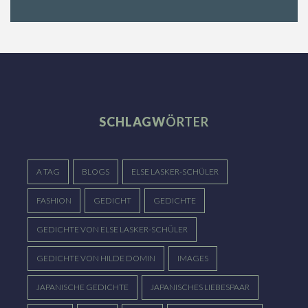
SCHLAGW
ÖRTER
A TAG
BLOGS
ELSE LASKER-SCHÜLER
FASHION
GEDICHT
GEDICHTE
GEDICHTE VON ELSE LASKER-SCHÜLER
GEDICHTE VON HILDE DOMIN
IMAGES
JAPANISCHE GEDICHTE
JAPANISCHES LIEBESPAAR