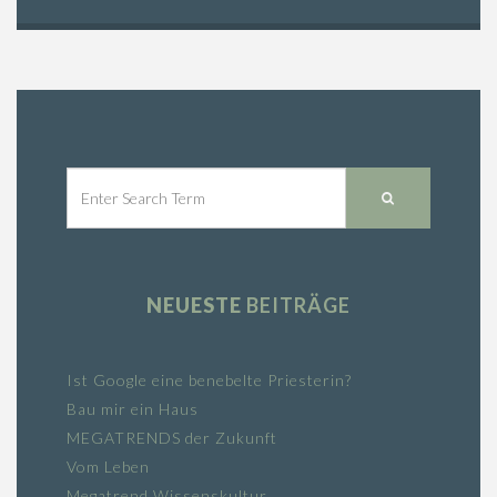
NEUESTE
BEITRÄGE
Ist Google eine benebelte Priesterin?
Bau mir ein Haus
MEGATRENDS der Zukunft
Vom Leben
Megatrend Wissenskultur