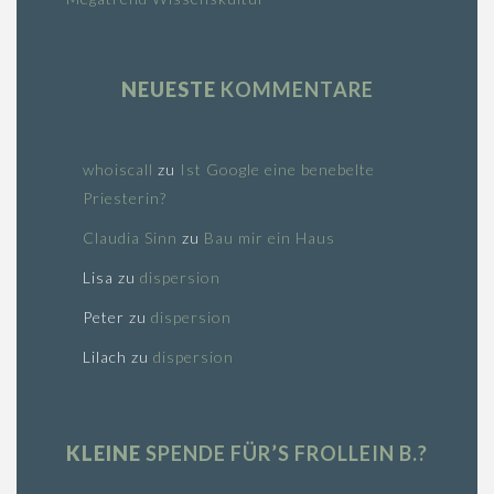
NEUESTE
KOMMENTARE
whoiscall
zu
Ist Google eine benebelte
Priesterin?
Claudia Sinn
zu
Bau mir ein Haus
Lisa
zu
dispersion
Peter
zu
dispersion
Lilach
zu
dispersion
KLEINE
SPENDE FÜR’S FROLLEIN B.?