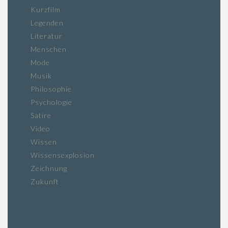
Kurzfilm
Legenden
Literatur
Menschen
Mode
Musik
Philosophie
Psychologie
Satire
Video
Wissen
Wissensexplosion
Zeichnung
Zukunft