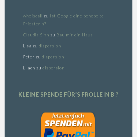
whoiscall
zu
Ist Google eine benebelte
Priesterin?
Claudia Sinn
zu
Bau mir ein Haus
Lisa
zu
dispersion
Peter
zu
dispersion
Lilach
zu
dispersion
KLEINE
SPENDE FÜR’S FROLLEIN B.?