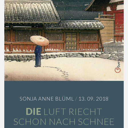
n
SONJA ANNE BLÜML
/
13. 09. 2018
DIE
LUFT RIECHT
SCHON NACH SCHNEE