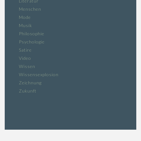
Literatur
Menschen
Mode
Musik
Philosophie
Psychologie
Satire
Video
Wissen
Wissensexplosion
Zeichnung
Zukunft