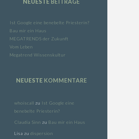
NEUESTE
BEITRÄGE
Ist Google eine benebelte Priesterin?
Bau mir ein Haus
MEGATRENDS der Zukunft
Vom Leben
Megatrend Wissenskultur
NEUESTE
KOMMENTARE
whoiscall
zu
Ist Google eine
benebelte Priesterin?
Claudia Sinn
zu
Bau mir ein Haus
Lisa
zu
dispersion