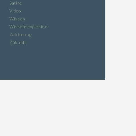
Satire
Video
Wissen
Wissensexplosion
Zeichnung
Zukunft