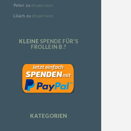
Peter
zu
dispersion
Lilach
zu
dispersion
KLEINE
SPENDE FÜR’S
FROLLEIN B.?
KATEGORIEN