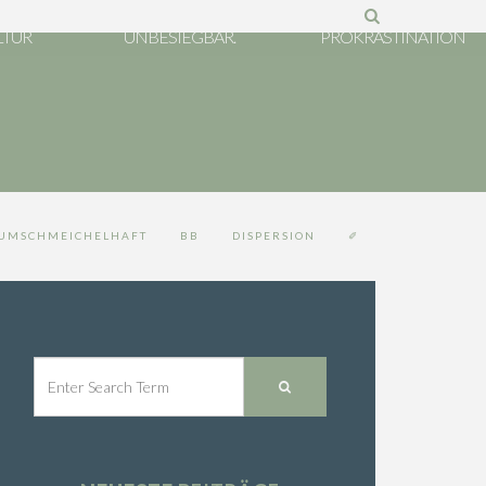
ND
VERLETZLICH, ABER
LTUR
UNBESIEGBAR.
PROKRASTINATION
UMSCHMEICHELHAFT
BB
DISPERSION
✐