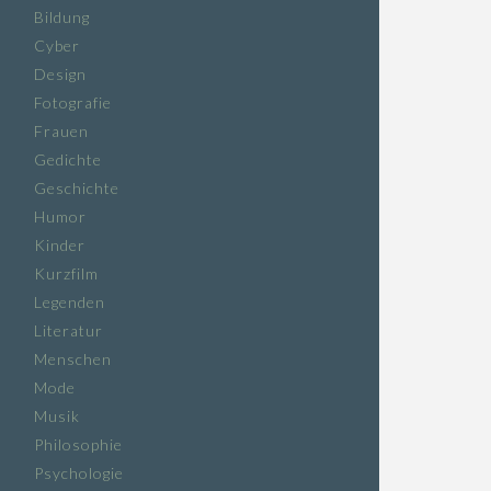
Bildung
Cyber
Design
Fotografie
Frauen
Gedichte
Geschichte
Humor
Kinder
Kurzfilm
Legenden
Literatur
Menschen
Mode
Musik
Philosophie
Psychologie