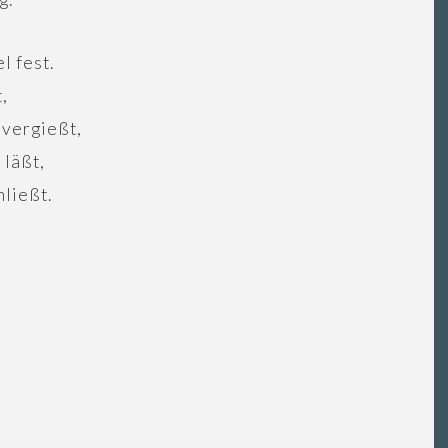
l fest.
,
 vergießt,
 läßt,
hließt.