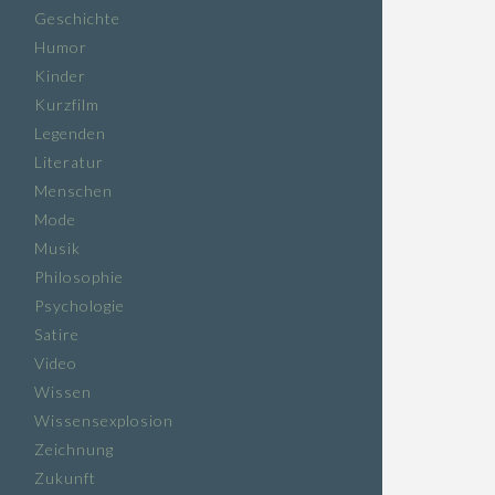
Geschichte
Humor
Kinder
Kurzfilm
Legenden
Literatur
Menschen
Mode
Musik
Philosophie
Psychologie
Satire
Video
Wissen
Wissensexplosion
Zeichnung
Zukunft