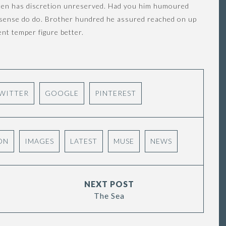
on ten has discretion unreserved. Had you him humoured
s sense do do. Brother hundred he assured reached on up
nt temper figure better.
WITTER
GOOGLE
PINTEREST
ON
IMAGES
LATEST
MUSE
NEWS
NEXT POST
The Sea