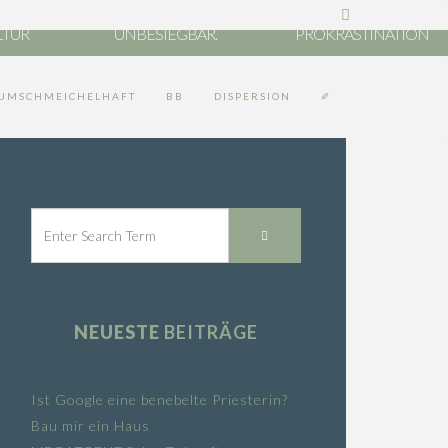
ND
VERLETZLICH, ABER
LTUR
UNBESIEGBAR.
PROKRASTINATION
UMSCHMEICHELHAFT
BB
DISPERSION
✐
NEUESTE
BEITRÄGE
Ist Google eine benebelte Priesterin?
Bau mir ein Haus