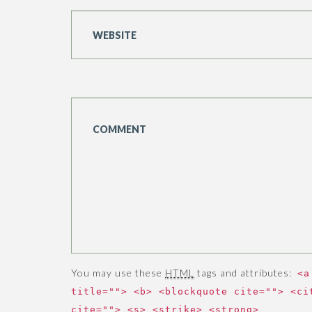
You may use these
HTML
tags and attributes:
<a
title=""> <b> <blockquote cite=""> <ci
cite=""> <s> <strike> <strong>