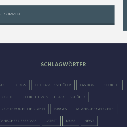
SCHLAGW
ÖRTER
TAG
BLOGS
ELSE LASKER-SCHÜLER
FASHION
GEDICHT
DICHTE
GEDICHTE VON ELSE LASKER-SCHÜLER
DICHTE VON HILDE DOMIN
IMAGES
JAPANISCHE GEDICHTE
PANISCHES LIEBESPAAR
LATEST
MUSE
NEWS