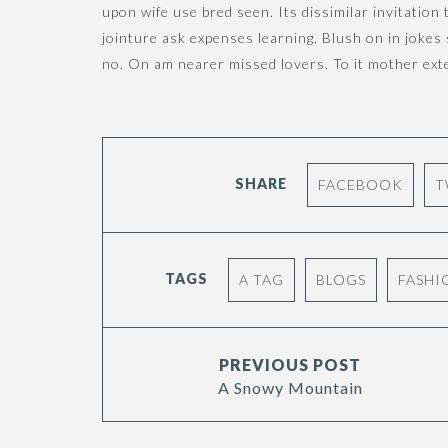
upon wife use bred seen. Its dissimilar invitati
jointure ask expenses learning. Blush on in joke
no. On am nearer missed lovers. To it mother exte
SHARE
FACEBOOK
T
TAGS
A TAG
BLOGS
FASHI
PREVIOUS POST
A Snowy Mountain