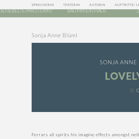
IST GOOGLE EINE
MEGA
SPRECHERIN
TEXTERIN
AUTORIN
AUFTRITTE/ 
BENEBELTE PRIESTERIN?
BAU MIR EIN HAUS
Sonja Anne Blüml
SONJA ANNE
LOVEL
0.
Ferrars all spirits his imagine effects amongst ne