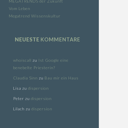
MEGATRENDS der Zukunft
Vom Leben
Megatrend Wissenskultur
NEUESTE
KOMMENTARE
whoiscall
zu
Ist Google eine
benebelte Priesterin?
Claudia Sinn
zu
Bau mir ein Haus
Lisa
zu
dispersion
Peter
zu
dispersion
Lilach
zu
dispersion